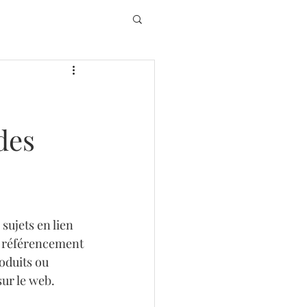
des
sujets en lien 
n référencement 
oduits ou 
sur le web.