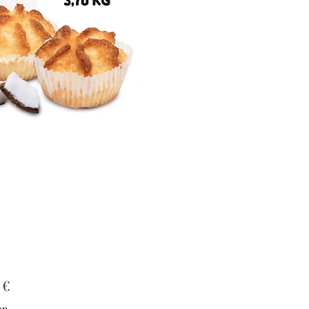
Prix
 €
on