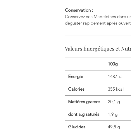
Conservation :
Conservez vos Madeleines dans un e
déguster rapidement après ouvert
Valeurs Énergétiques et Nutr
100g
Energie
1487 kJ
Calories
355 kcal
Matières grasses
20,1 g
dont a.g saturés
1,9 g
Glucides
49,8 g