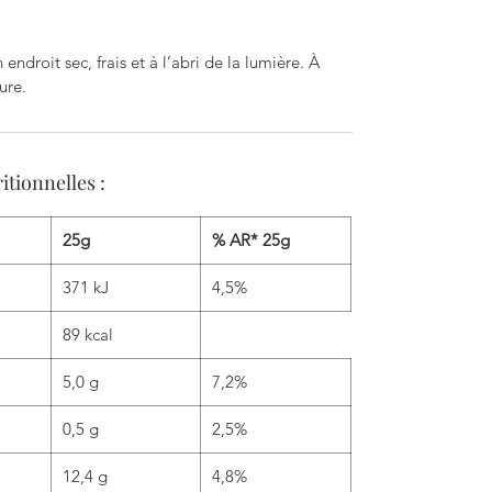
ndroit sec, frais et à l’abri de la lumière. À
ure.
itionnelles :
25g
% AR* 25g
371 kJ
4,5%
89 kcal
5,0 g
7,2%
0,5 g
2,5%
12,4 g
4,8%