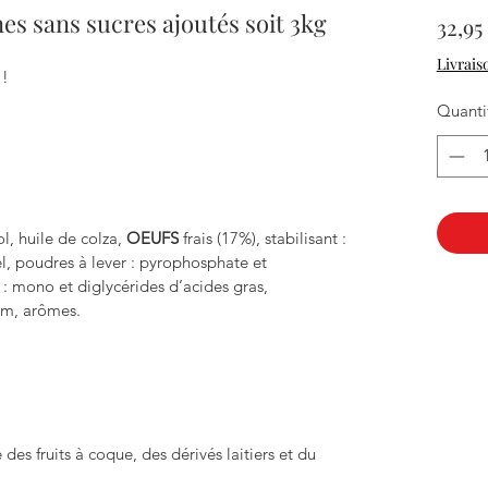
es sans sucres ajoutés soit 3kg
32,95
Livrais
 !
Quanti
ol, huile de colza,
OEUFS
frais (17%), stabilisant :
el, poudres à lever : pyrophosphate et
 : mono et diglycérides d’acides gras,
um, arômes.
 des fruits à coque, des dérivés laitiers et du