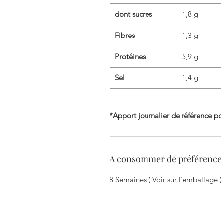
dont sucres
1,8 g
Fibres
1,3 g
Protéines
5,9 g
Sel
1,4 g
*Apport journalier de référence po
A consommer de préférence 
8 Semaines ( Voir sur l'emballage 
Zi du Chemin Vert - 6 Allée des Ha