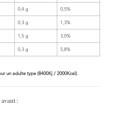
0,4 g
0,5%
0,3 g
1,3%
1,5 g
3,0%
0,3 g
5,8%
ur un adulte type (8400Kj / 2000Kcal).
avant :
)
phleries