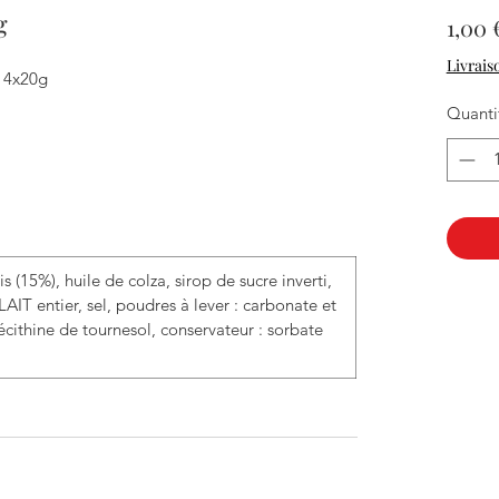
g
1,00 
Livrais
s 4x20g
Quanti
 (15%), huile de colza, sirop de sucre inverti,
LAIT entier, sel, poudres à lever : carbonate et
lécithine de tournesol, conservateur : sorbate