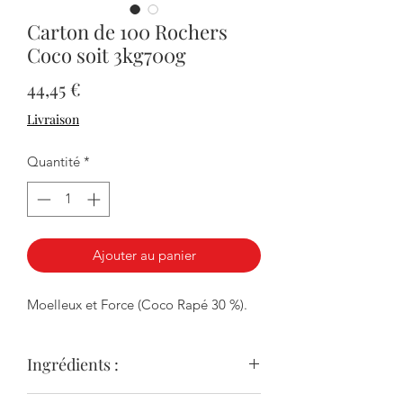
Carton de 100 Rochers
Coco soit 3kg700g
Prix
44,45 €
Livraison
Quantité
*
Ajouter au panier
Moelleux et Force (Coco Rapé 30 %).
Ingrédients :
Noix de coco (34 %), sucre, blanc