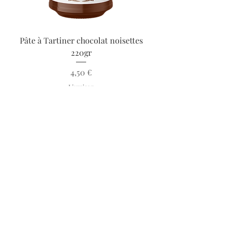
Pâte à Tartiner chocolat noisettes
220gr
Prix
4,50 €
Livraison
Rupture de stock
Paiement sécurisé
Rejoignez nous sur les réseaux