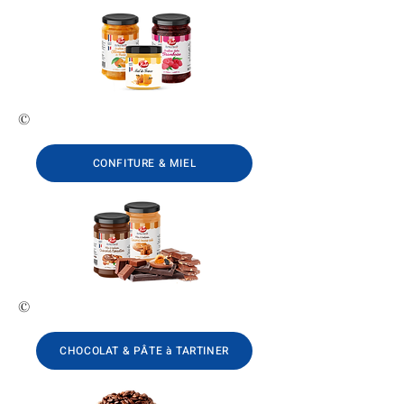
©
CONFITURE & MIEL
©
CHOCOLAT & PÂTE à TARTINER