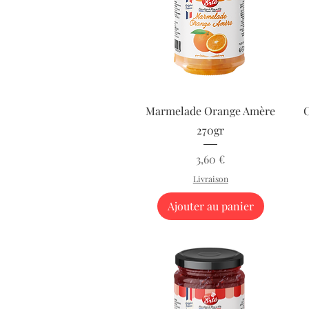
Aperçu rapide
Marmelade Orange Amère
C
270gr
Prix
3,60 €
Livraison
Ajouter au panier