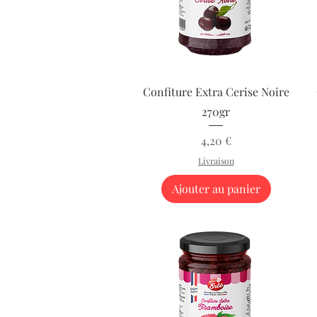
Aperçu rapide
Confiture Extra Cerise Noire
270gr
Prix
4,20 €
Livraison
Ajouter au panier