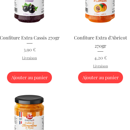
Aperçu rapide
Aperçu rapide
Confiture Extra Cassis 270gr
Confiture Extra d’Abricot
270gr
Prix
3,90 €
Prix
4,20 €
Livraison
Livraison
Ajouter au panier
Ajouter au panier