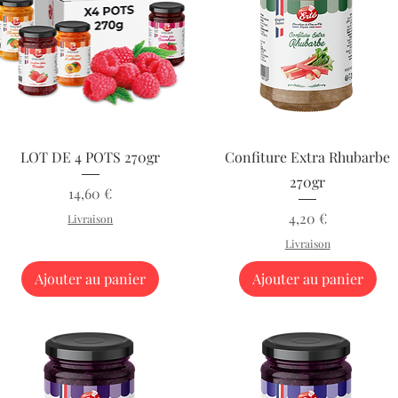
Aperçu rapide
Aperçu rapide
LOT DE 4 POTS 270gr
Confiture Extra Rhubarbe
270gr
Prix
14,60 €
Prix
4,20 €
Livraison
Livraison
Ajouter au panier
Ajouter au panier