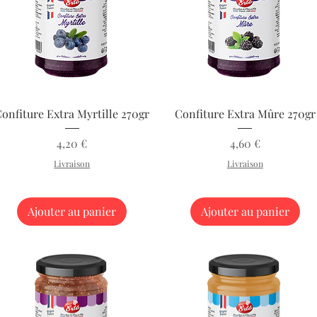
Aperçu rapide
Aperçu rapide
onfiture Extra Myrtille 270gr
Confiture Extra Mûre 270gr
Prix
Prix
4,20 €
4,60 €
Livraison
Livraison
Ajouter au panier
Ajouter au panier