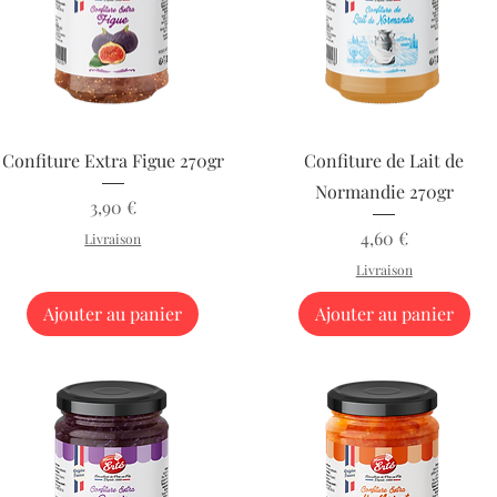
Aperçu rapide
Aperçu rapide
Confiture Extra Figue 270gr
Confiture de Lait de
Normandie 270gr
Prix
3,90 €
Prix
4,60 €
Livraison
Livraison
Ajouter au panier
Ajouter au panier