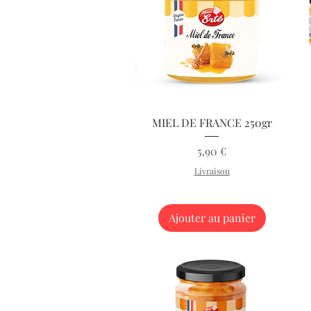
Aperçu rapide
MIEL DE FRANCE 250gr
Prix
5,90 €
Livraison
Ajouter au panier