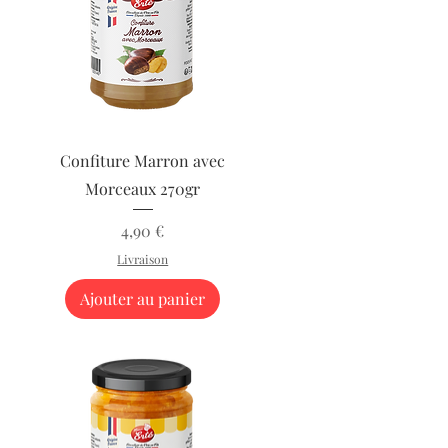
Aperçu rapide
Confiture Marron avec
Morceaux 270gr
Prix
4,90 €
Livraison
Ajouter au panier