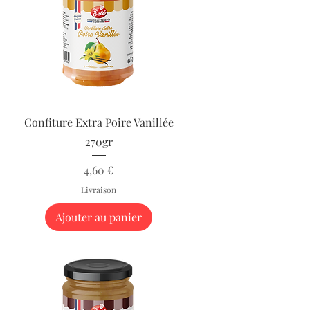
Aperçu rapide
Confiture Extra Poire Vanillée
270gr
Prix
4,60 €
Livraison
Ajouter au panier