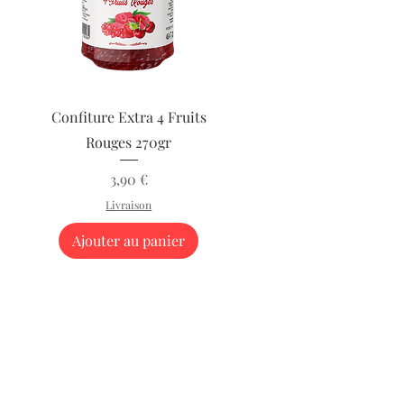
Aperçu rapide
Confiture Extra 4 Fruits
Rouges 270gr
Prix
3,90 €
Livraison
Ajouter au panier