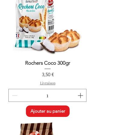
Rochers Coco 300gr
Prix
3,50 €
Livraison
Ajouter au panier