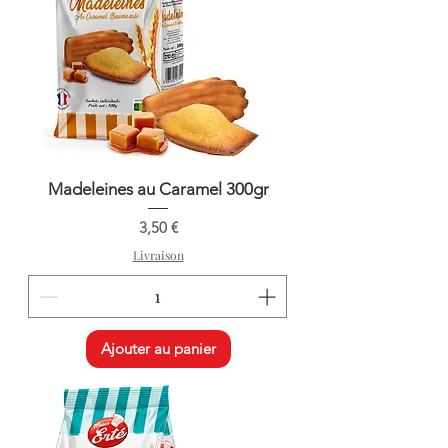
Madeleines au Caramel 300gr
Prix
3,50 €
Livraison
Ajouter au panier