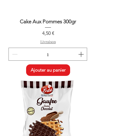
Cake Aux Pommes 300gr
Prix
4,50 €
Livraison
Ajouter au panier