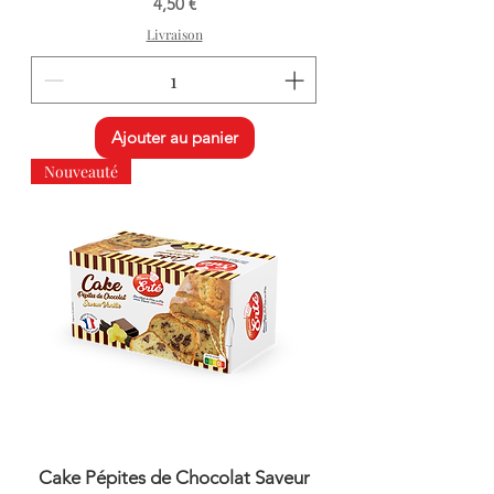
Prix
4,50 €
Livraison
Ajouter au panier
Nouveauté
Cake Pépites de Chocolat Saveur