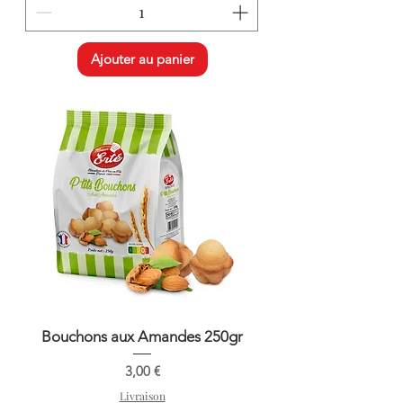
Ajouter au panier
Bouchons aux Amandes 250gr
Prix
3,00 €
Livraison