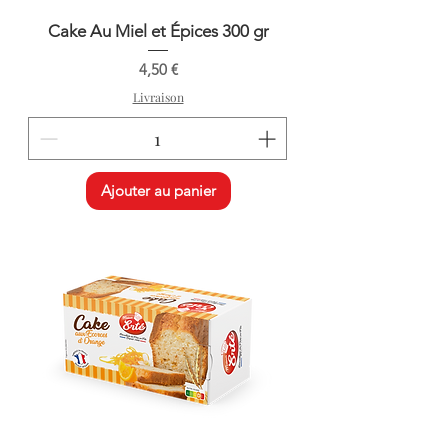
Cake Au Miel et Épices 300 gr
Prix
4,50 €
Livraison
Ajouter au panier