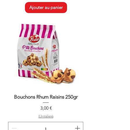
Ajouter au panier
Bouchons Rhum Raisins 250gr
Prix
3,00 €
Livraison