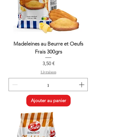
Madeleines au Beurre et Oeufs
Frais 300grs
Prix
3,50 €
Livraison
Ajouter au panier