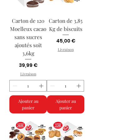
Carton de 120
Carton de 3,85
Moelleux cacao
Kg de biscuits
sans sucres
Prix
45,00 €
ajoutés soit
Livraison
3,6kg
Prix
39,99 €
Livraison
Ajouter au
Ajouter au
panier
panier