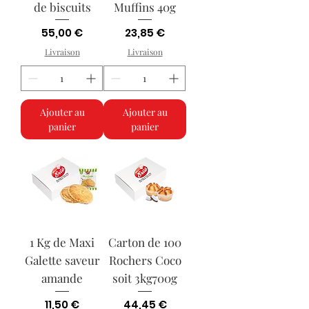
de biscuits
Muffins 40g
Prix
Prix
55,00 €
23,85 €
Livraison
Livraison
Ajouter au
Ajouter au
panier
panier
1 Kg de Maxi
Carton de 100
Galette saveur
Rochers Coco
amande
soit 3kg700g
Prix
Prix
11,50 €
44,45 €