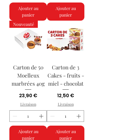
Ajouter au
Ajouter au
panier
panier
Nouveauté
Carton de 50
Carton de 3
Moelleux
Cakes - fruits -
marbrées 40g
miel - chocolat
Prix
Prix
23,90 €
12,50 €
Livraison
Livraison
Ajouter au
Ajouter au
panier
panier