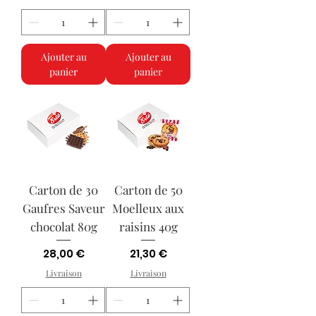
Ajouter au
Ajouter au
panier
panier
Carton de 30
Carton de 50
Gaufres Saveur
Moelleux aux
chocolat 80g
raisins 40g
Prix
Prix
28,00 €
21,30 €
Livraison
Livraison