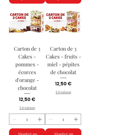
Carton de 3
Carton de 3
Cakes -
Cakes - fruits -
pommes -
miel - pépites
écorces
de chocolat
d'orange -
Prix
12,50 €
chocolat
Livraison
Prix
12,50 €
Livraison
Ajouter au
Ajouter au