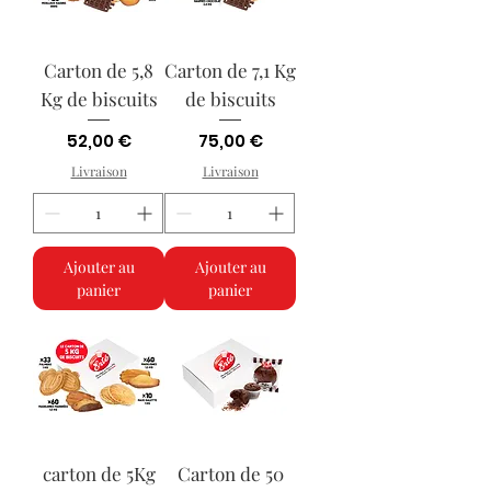
Carton de 5,8
Carton de 7,1 Kg
Kg de biscuits
de biscuits
Prix
Prix
52,00 €
75,00 €
Livraison
Livraison
Ajouter au
Ajouter au
panier
panier
carton de 5Kg
Carton de 50