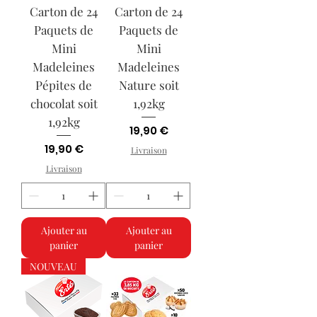
Carton de 24
Carton de 24
Paquets de
Paquets de
Mini
Mini
Madeleines
Madeleines
Pépites de
Nature soit
chocolat soit
1,92kg
1,92kg
Prix
19,90 €
Prix
19,90 €
Livraison
Livraison
Ajouter au
Ajouter au
panier
panier
NOUVEAU