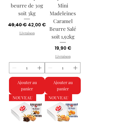
beurre de 30g
Mini
soit 3kg
Madeleines
Caramel
Prix original
Prix promotionnel
49,40 €
42,00 €
Beurre Salé
Livraison
soit 1,92kg
Prix
19,90 €
Livraison
Ajouter au
Ajouter au
panier
panier
NOUVEAU
NOUVEAU