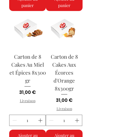
panier
panier
Carton de 8
Carton de 8
Cakes Au Miel
Cakes Aux
et Épices 8x300
Écorces
gr
d'Orange
8x300gr
Prix
31,00 €
Prix
31,00 €
Livraison
Livraison
Ajouter au
Ajouter au