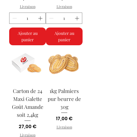
Livraison
Livraison
Ajouter au
Ajouter au
panier
panier
Carton de 24
1kg Palmiers
Maxi Galette
pur beurre de
Goût Amande
30g
soit 2,4kg
Prix
17,00 €
Prix
27,00 €
Livraison
Livraison