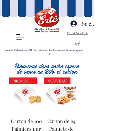
Se connecter
01.34.57.80.80
Accueil
E-Boutique
CSE/Associations
Professionnel
Notre Magasin
s
Bienvenue dans votre
espace
de vente au Kilo et carton
PROMOTION
NOUVEAU
Carton de 100
Carton de 24
Palmiers pur
Paquets de