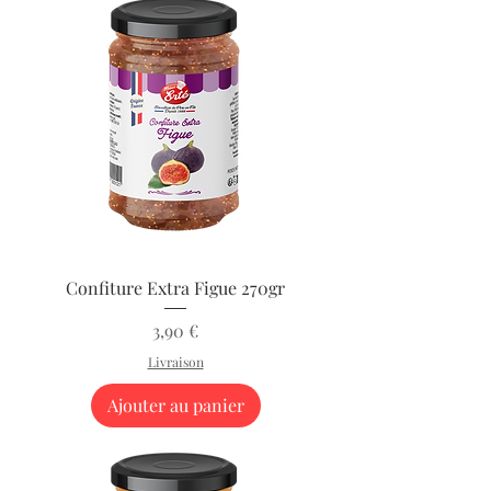
Confiture Extra Figue 270gr
Prix
3,90 €
Livraison
Ajouter au panier