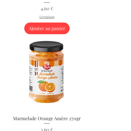
Prix
4,60 €
Livraison
Ajouter au panier
Marmelade Orange Amère 270gr
Prix
3,60 €