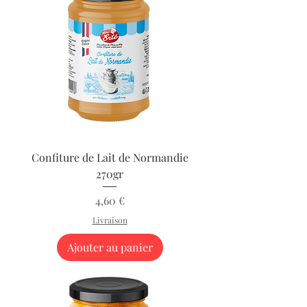
Confiture de Lait de Normandie
270gr
Prix
4,60 €
Livraison
Ajouter au panier