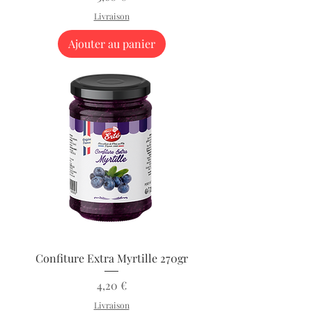
Livraison
Ajouter au panier
Confiture Extra Myrtille 270gr
Prix
4,20 €
Livraison