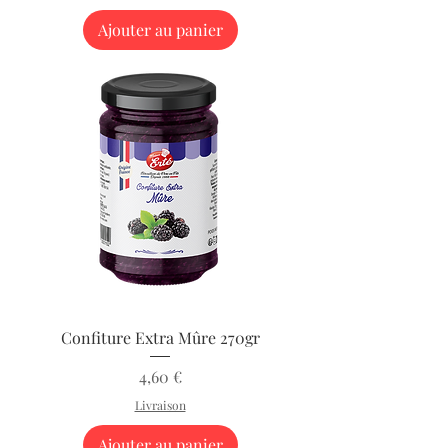
Ajouter au panier
Confiture Extra Mûre 270gr
Prix
4,60 €
Livraison
Ajouter au panier