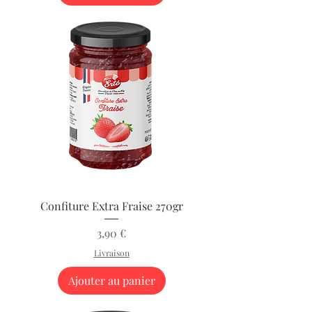
Confiture Extra Fraise 270gr
Prix
3,90 €
Livraison
Ajouter au panier