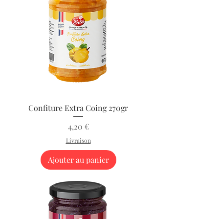
Confiture Extra Coing 270gr
Prix
4,20 €
Livraison
Ajouter au panier